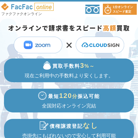
1分オンライン
スピード査定
ファクファクオンライン
オンラインで請求書をスピード
高額
買取
3
買取手数料
%～
現在ご利用中の手数料より
安くします。
120
最短
分
振込可能
全国対応
オンライン完結
なし
債権譲渡登記
売掛先にもばれないので
安心して利用可能